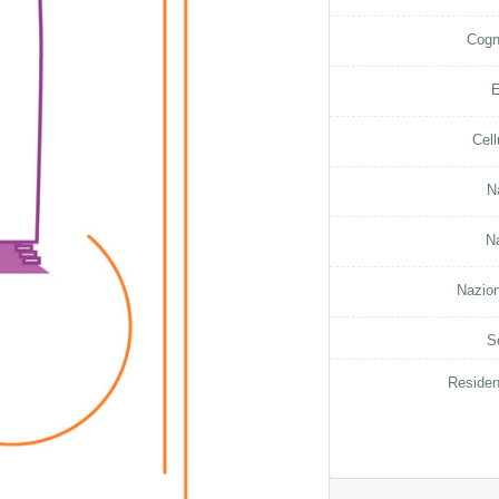
Cog
E
Cell
Na
N
Nazion
S
Residen