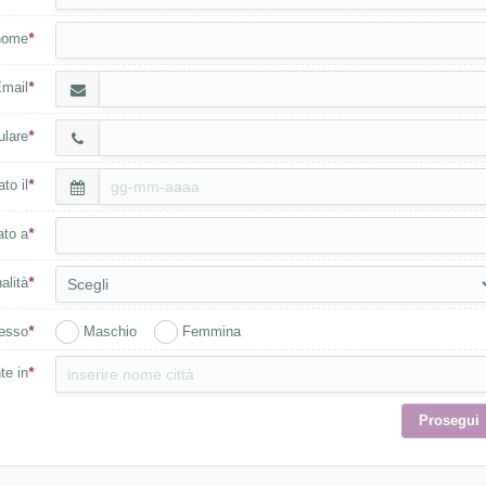
nome
*
mail
*
ulare
*
to il
*
ato a
*
alità
*
esso
*
Maschio
Femmina
te in
*
Prosegui