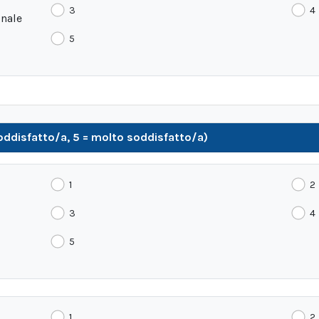
3
4
onale
5
soddisfatto/a, 5 = molto soddisfatto/a)
1
2
3
4
5
1
2