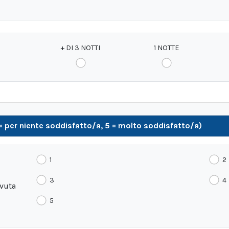
+ DI 3 NOTTI
1 NOTTE
 = per niente soddisfatto/a, 5 = molto soddisfatto/a)
1
2
3
4
evuta
5