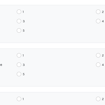
1
2
3
4
5
1
2
 e
3
4
5
1
2