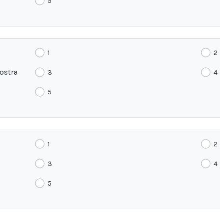
5
1
2
ostra
3
4
5
1
2
3
4
5