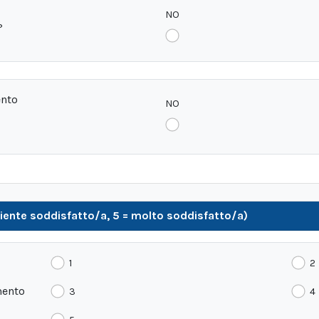
NO
?
ento
NO
r niente soddisfatto/a, 5 = molto soddisfatto/a)
1
2
mento
3
4